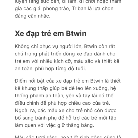
luyện tăng sức bền, đi làm, đi chơi hoặc tham
gia các giải phong trào, Triban là lựa chọn
đáng cân nhắc.
Xe đạp trẻ em Btwin
Không chỉ phục vụ người lớn, Btwin còn rất
chú trọng phát triển dòng xe đạp dành cho
trẻ em với nhiều kích cỡ, màu sắc và thiết kế
an toàn, phù hợp từng độ tuổi.
Điểm nổi bật của xe đạp trẻ em Btwin là thiết
kế khung thấp giúp bé dễ leo lên xuống, hệ
thống phanh an toàn, yên và tay lái có thể
điều chỉnh để phù hợp chiều cao của trẻ.
Ngoài ra, các mẫu xe cho trẻ nhỏ còn được
bổ sung bánh phụ để hỗ trợ các bé mới tập
làm quen với việc giữ thăng bằng.
Màu sắc tươi sáng, họa tiết sinh động cũng là