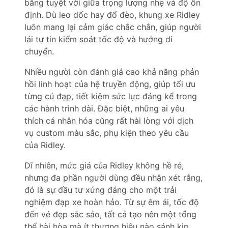
bằng tuyệt vời giữa trọng lượng nhẹ và độ ổn
định. Dù leo dốc hay đổ đèo, khung xe Ridley
luôn mang lại cảm giác chắc chắn, giúp người
lái tự tin kiểm soát tốc độ và hướng di
chuyển.
Nhiều người còn đánh giá cao khả năng phản
hồi linh hoạt của hệ truyền động, giúp tối ưu
từng cú đạp, tiết kiệm sức lực đáng kể trong
các hành trình dài. Đặc biệt, những ai yêu
thích cá nhân hóa cũng rất hài lòng với dịch
vụ custom màu sắc, phụ kiện theo yêu cầu
của Ridley.
Dĩ nhiên, mức giá của Ridley không hề rẻ,
nhưng đa phần người dùng đều nhận xét rằng,
đó là sự đầu tư xứng đáng cho một trải
nghiệm đạp xe hoàn hảo. Từ sự êm ái, tốc độ
đến vẻ đẹp sắc sảo, tất cả tạo nên một tổng
thể hài hòa mà ít thương hiệu nào sánh kịp.