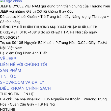
JEEP BICYCLE VIETNAM giữ đúng tinh thần chung của Thương hiệu
JEEP với những Giá trị Cốt lõi không thay đổi.
Đề cao sự Khoẻ Khoắn – Trẻ Trung tràn đầy Năng lượng Tích cực –
Cá tính riêng
CÔNG TY CỔ PHẦN THƯƠNG MẠI XUẤT NHẬP KHẨU JEEP
ĐKKD/MST: 0110740818 do sở KH&ĐT TP. Hà Nội cấp ngày
07/06/2024
Trụ sở: Số 105 Nguyễn Bá Khoản, P.Trung Hòa, Q.Cầu Giấy, Tp.Hà
Nội, Việt Nam
Đại diện: Ông Phan Anh Tuấn
VỀ JEEP
LIÊN HỆ VỚI CHÚNG TÔI
SẢN PHẨM
TIN TỨC
SHOWROOM VÀ ĐẠI LÝ
ĐIỀU KHOẢN CHÍNH SÁCH
THÔNG TIN LIÊN HỆ
Địa chỉ: Tòa nhà VinaHud - 105 Nguyễn Bá Khoản - Phường Trung
Hòa - Quận Cầu Giấy - T.P Hà Nội
HOTLINE