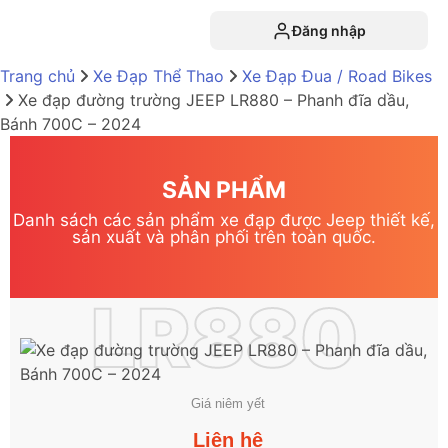
Đăng nhập
Trang chủ
Xe Đạp Thể Thao
Xe Đạp Đua / Road Bikes
Xe đạp đường trường JEEP LR880 – Phanh đĩa dầu,
Bánh 700C – 2024
SẢN PHẨM
Danh sách các sản phẩm xe đạp được Jeep thiết kế,
sản xuất và phân phối trên toàn quốc.
LR880
Giá niêm yết
Liên hệ