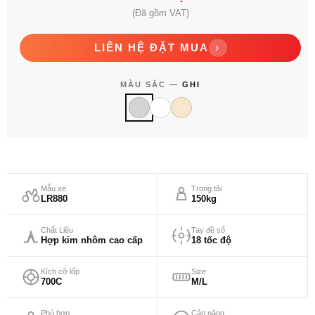
(Đã gồm VAT)
LIÊN HỆ ĐẶT MUA
›
MÀU SẮC —
GHI
Mẫu xe
Trọng tải
LR880
150kg
Chất Liệu
Tay đề số
Hợp kim nhôm cao cấp
18 tốc độ
Kích cỡ lốp
Size
700C
M/L
Phù hợp
Cân nặng